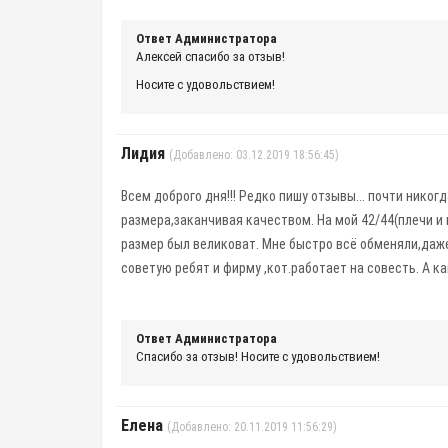
Ответ Администратора
Алексей спасибо за отзыв!
Носите с удовольствием!
Лидия
(Добавлено: 03.12.2019 18:56:45)
Всем доброго дня!!! Редко пишу отзывы... почти никог
размера,заканчивая качеством. На мой 42/44(плечи и г
размер был великоват. Мне быстро всё обменяли,даже 
советую ребят и фирму ,кот.работает на совесть. А к
Ответ Администратора
Спасибо за отзыв! Носите с удовольствием!
Елена
(Добавлено: 20.11.2019 11:56:29)