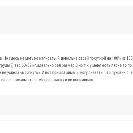
да. Но здесь не могу не написать. Я довольна своей покупкой на 100% из 10
рудь(3),вес 60/62 кг,идеально сел размер S,но т.к.у меня есть парка,то п
не успела «моргнуть». И вот пришла зима ,и могу сказать ,что пуховик о
апюшон с мехом это бомба,про шапку и не вспоминаю