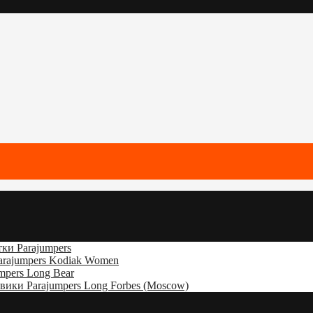
ки Parajumpers
rajumpers Kodiak Women
mpers Long Bear
вики Parajumpers Long Forbes (Moscow)