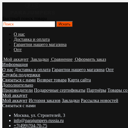
Быстрый поиск товара
О нас
Доставка и оплата
Гарантии нашего магазина
Опт
Мой аккаунт
Закладки
Сравнение
Оформить заказ
Информация
О нас
Доставка и оплата
Гарантии нашего магазина
Опт
Служба поддержки
Связаться с нами
Возврат товара
Карта сайта
Дополнительно
Производители
Подарочные сертификаты
Партнёры
Товары со
Мой аккаунт
Мой аккаунт
История заказов
Закладки
Рассылка новостей
Связаться с нами
Москва, ул. Строителей, 3
info@parajumpers-russia.ru
+7(499)704-70-75