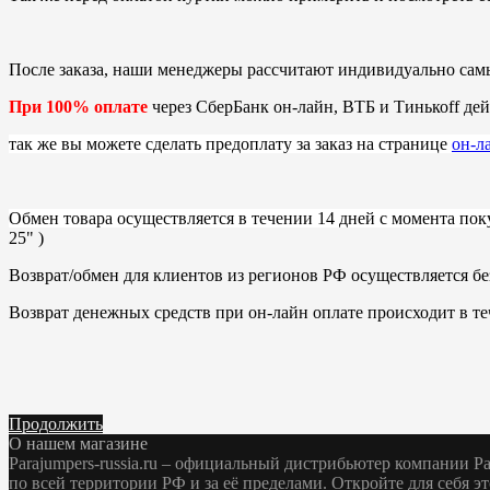
После заказа, наши менеджеры рассчитают индивидуально сам
При 100% оплате
через СберБанк он-лайн, ВТБ и Тинькоff дей
так же вы можете сделать предоплату за заказ на странице
он-л
Обмен товара осуществляется в течении 14 дней с момента пок
25" )
Возврат/обмен для клиентов из регионов РФ осуществляется бе
Возврат денежных средств при он-лайн оплате происходит в те
Продолжить
О нашем магазине
Parajumpers-russia.ru – официальный дистрибьютер компании Pa
по всей территории РФ и за её пределами. Откройте для себя э