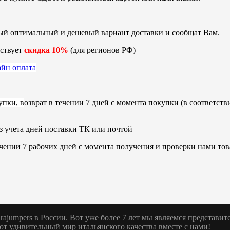
ый оптимальный и дешевый вариант доставки и сообщат Вам.
ствует
скидка 10%
(для регионов РФ)
айн оплата
упки, в
озврат в течении 7 дней с момента покупки (в соответств
з учета дней поставки ТК или почтой
чении 7 рабочих дней с момента получения и проверки нами тов
rajumpers в России. Вот уже более 7 лет мы являемся представи
тот удивительный мир итальянского качества вместе с нами!